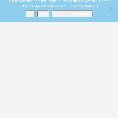
Diese Website benutzt Cookies. Wenn du die Website weiter
nutzt, gehen wir von deinem Einverständnis aus.
OK
Nein
Datenschutzerklärung
NEUESTE BEITRÄGE
Cartagena de Indias Kolumbien
Posted in
Kolumbien
Südamerica
Cartagena Corona Lockdown 17.3.2020
Posted in
Abenteuer
Kolumbien
Cartagena de Indias Kolumbien
Posted in
Kolumbien
Südamerica
Recent Visit page